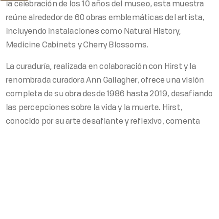
la celebración de los 10 años del museo, esta muestra
reúne alrededor de 60 obras emblemáticas del artista,
incluyendo instalaciones como Natural History,
Medicine Cabinets y Cherry Blossoms.
La curaduría, realizada en colaboración con Hirst y la
renombrada curadora Ann Gallagher, ofrece una visión
completa de su obra desde 1986 hasta 2019, desafiando
las percepciones sobre la vida y la muerte. Hirst,
conocido por su arte desafiante y reflexivo, comenta
sobre su primera exposición en México: "México
Nuestros Contactos
siempre ha sido una fuente de inspiración para mí, un
segundo hogar. Me encanta su increíble cultura: el Día
Teléfono MX
MX: +52 55 5130 5130
de los Muertos y las mariposas de Michoacán." Con esta
exposición, el artista espera ofrecer una mirada fresca y
emocionante de su obra.
Teléfono US