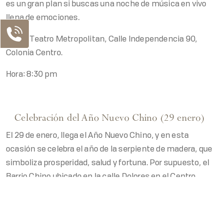
es un gran plan si buscas una noche de música en vivo
llena de emociones.
Lugar: Teatro Metropolitan, Calle Independencia 90,
Colonia Centro.
Hora: 8:30 pm
Celebración del Año Nuevo Chino (29 enero)
El 29 de enero, llega el Año Nuevo Chino, y en esta
ocasión se celebra el año de la serpiente de madera, que
simboliza prosperidad, salud y fortuna. Por supuesto, el
Barrio Chino ubicado en la calle Dolores en el Centro
Nuestros Contactos
Histórico, se vestirá de rojo y dorado para la ocasión,
ofreciendo desfiles, bailes, marionetas gigantes y
Teléfono MX
decoraciones tradicionales.