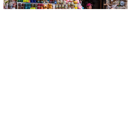
Nuestros Contactos
Teléfono MX
MX: +52 55 5130 5130
Teléfono US
US: 855 415 3936
WhatsApp
WA: +52 55 2859 4982
COMPARTIR: