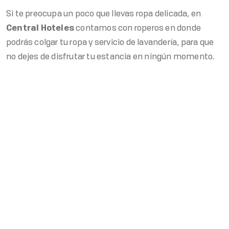
Si te preocupa un poco que llevas ropa delicada, en
Central Hoteles
contamos con roperos en donde
podrás colgar tu ropa y servicio de lavandería, para que
no dejes de disfrutar tu estancia en ningún momento.
Nuestros Contactos
Teléfono MX
MX: +52 55 5130 5130
COMPARTIR:
Teléfono US
US: 855 415 3936
WhatsApp